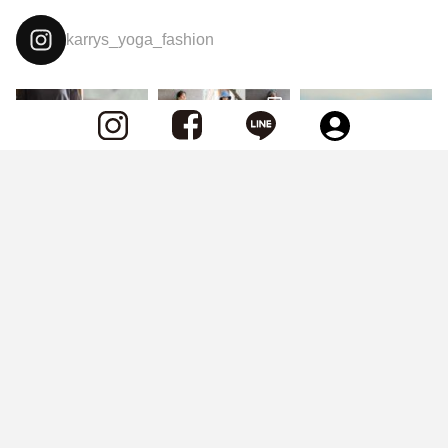
karrys_yoga_fashion