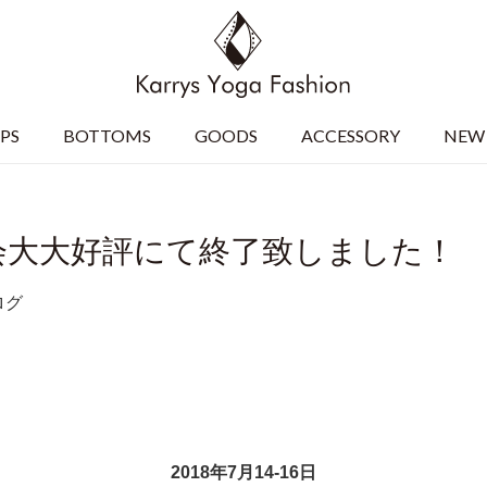
PS
BOTTOMS
GOODS
ACCESSORY
NEW 
会大大好評にて終了致しました！
ログ
2018
年
7
月
14-16
日