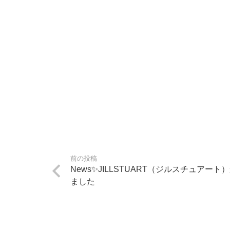
前の投稿
News✨JILLSTUART（ジルスチュアー
ました