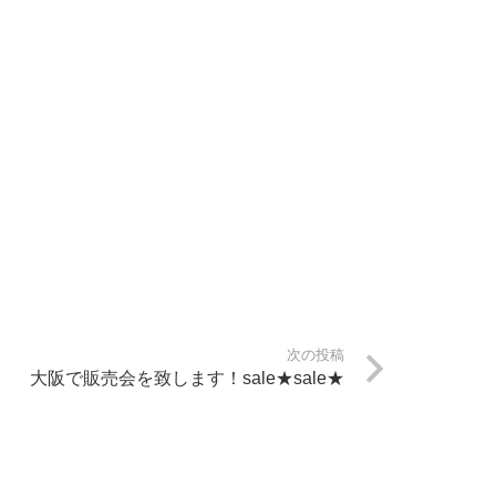
次の投稿
大阪で販売会を致します！sale★sale★